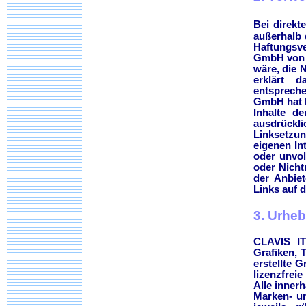
Bei direkt
außerhalb 
Haftungsve
GmbH von d
wäre, die 
erklärt 
entspreche
GmbH hat k
Inhalte de
ausdrückli
Linksetzun
eigenen In
oder unvol
oder Nicht
der Anbiet
Links auf d
3. Urhe
CLAVIS IT
Grafiken, 
erstellte 
lizenzfrei
Alle inner
Marken- u