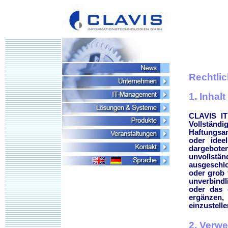
Rechtli
1. Inhal
CLAVIS IT
Vollstän
Haftungsan
oder idee
dargebot
unvollst
ausgeschlo
oder grob 
unverbindl
oder das 
ergänzen,
einzustelle
2. Verwe