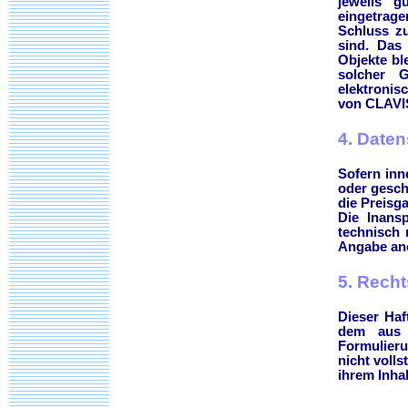
jeweils g
eingetrag
Schluss zu
sind. Das 
Objekte bl
solcher 
elektronis
von CLAVIS
4. Date
Sofern inn
oder gesch
die Preisga
Die Inans
technisch
Angabe ano
5. Rech
Dieser Haf
dem aus 
Formulieru
nicht voll
ihrem Inhal